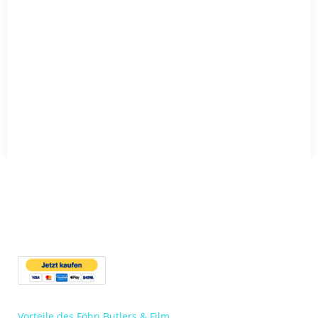
Bestellung/Kontakt
Preis: € 49,90 plus € 6,90 Versandspesen für Deutschland &
Österreich. Für andere Länder bitte per…
Vorteile des Föhn Butlers & Film