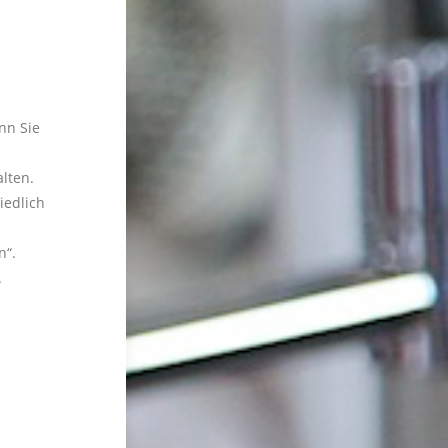
nn Sie
lten.
iedlich
n“.
.