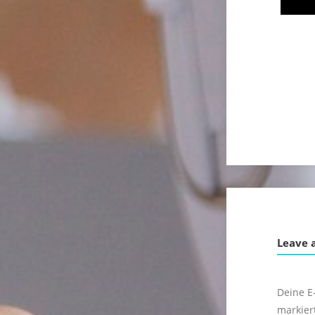
Leave 
Deine E-
markier