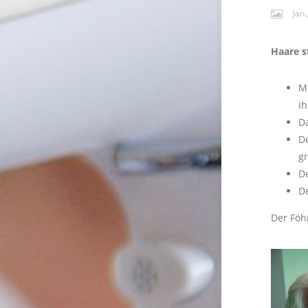
Jan.
Haare s
M
ih
D
De
g
D
D
Der Föhn